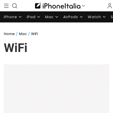
iPhone
iPad
Mac
AirPods
Watch
Home
/
Mac
/
WiFi
WiFi