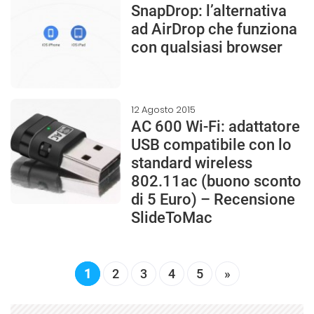
SnapDrop: l’alternativa
ad AirDrop che funziona
con qualsiasi browser
12 Agosto 2015
AC 600 Wi-Fi: adattatore
USB compatibile con lo
standard wireless
802.11ac (buono sconto
di 5 Euro) – Recensione
SlideToMac
1
2
3
4
5
»