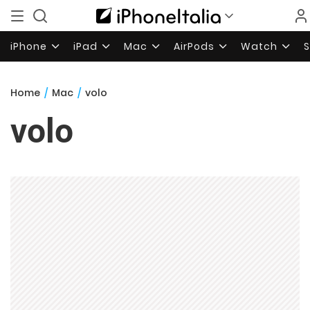
iPhone
iPad
Mac
AirPods
Watch
Home
/
Mac
/
volo
volo