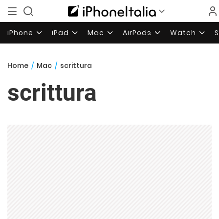
iPhone
iPad
Mac
AirPods
Watch
Home
/
Mac
/
scrittura
scrittura