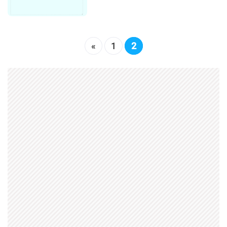
«
1
2