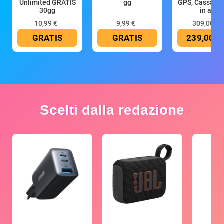
Unlimited GRATIS
gg
GPS, Cassa 4
30gg
in all
10,99 €
9,99 €
309,00 €
GRATIS
GRATIS
239,00 €
Scelti dalla redazione