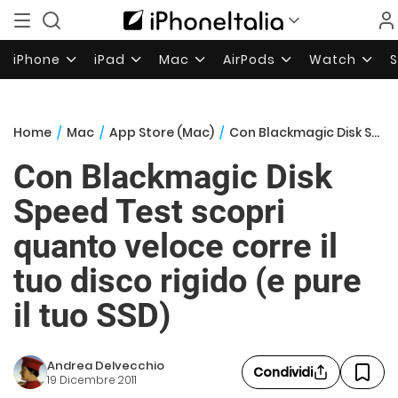
iPhone
iPad
Mac
AirPods
Watch
Home
/
Mac
/
App Store (Mac)
/
Con Blackmagic Disk Speed Test scopri quanto veloce corre il tuo disco rigido (e pure il tuo SSD)
Con Blackmagic Disk
Speed Test scopri
quanto veloce corre il
tuo disco rigido (e pure
il tuo SSD)
Andrea Delvecchio
Condividi
19 Dicembre 2011