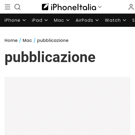
iPhone
iPad
Mac
AirPods
Watch
Home
/
Mac
/
pubblicazione
pubblicazione