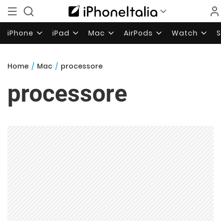
iPhone
iPad
Mac
AirPods
Watch
Home
/
Mac
/
processore
processore