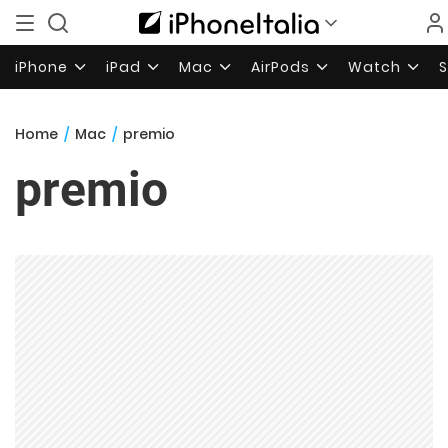
iPhone
iPad
Mac
AirPods
Watch
Home
/
Mac
/
premio
premio