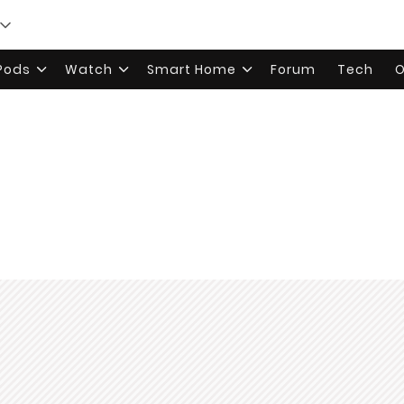
rPods
Watch
Smart Home
Forum
Tech
O