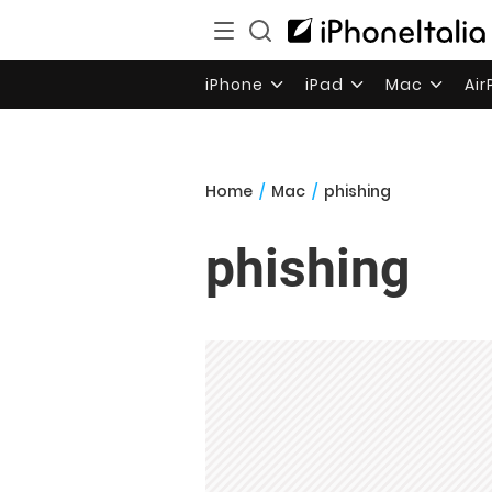
iPhone
iPad
Mac
Ai
Home
/
Mac
/
phishing
phishing