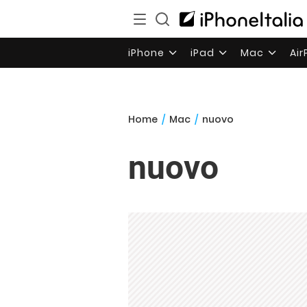
iPhone
iPad
Mac
Ai
Home
/
Mac
/
nuovo
nuovo