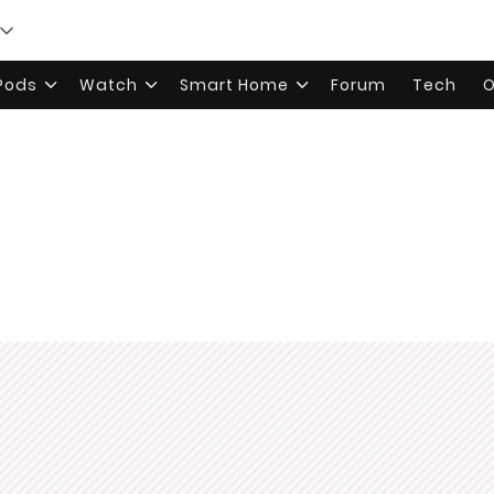
rPods
Watch
Smart Home
Forum
Tech
O