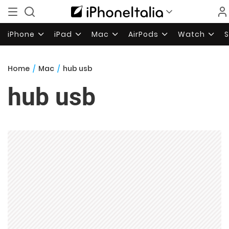
iPhone
iPad
Mac
AirPods
Watch
Home
/
Mac
/
hub usb
hub usb