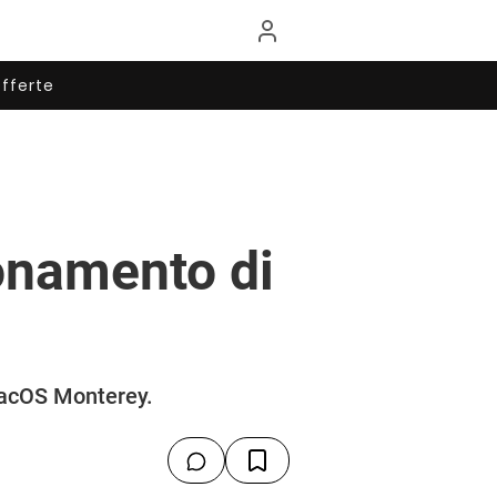
fferte
onamento di
macOS Monterey.