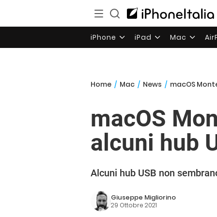
iPhone
iPad
Mac
Ai
Home
/
Mac
/
News
/
macOS Monter
macOS Monte
alcuni hub 
Alcuni hub USB non sembrano
Giuseppe Migliorino
29 Ottobre 2021