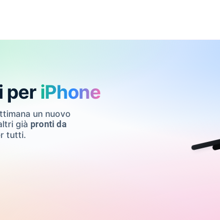
i per
iPhone
ettimana un nuovo
ltri già
pronti da
r tutti.