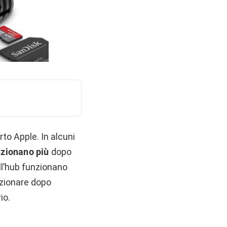
to Apple. In alcuni
nzionano più
dopo
ll’hub funzionano
nzionare dopo
io.