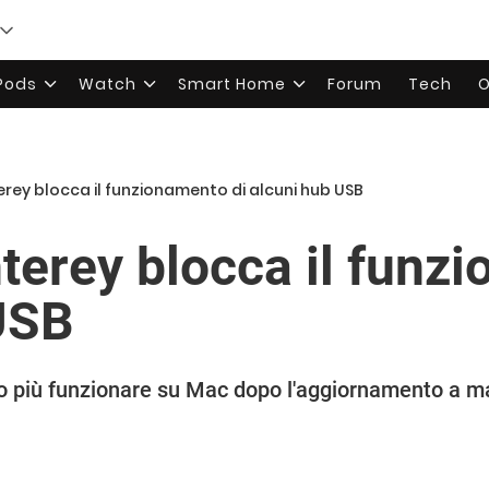
rPods
Watch
Smart Home
Forum
Tech
O
ey blocca il funzionamento di alcuni hub USB
rey blocca il funzi
USB
 più funzionare su Mac dopo l'aggiornamento a 