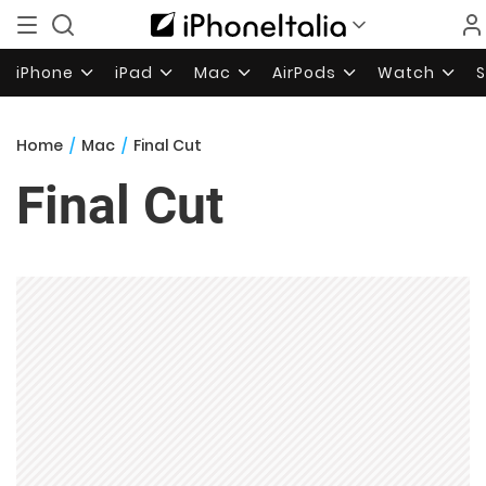
iPhone
iPad
Mac
AirPods
Watch
Home
/
Mac
/
Final Cut
Final Cut