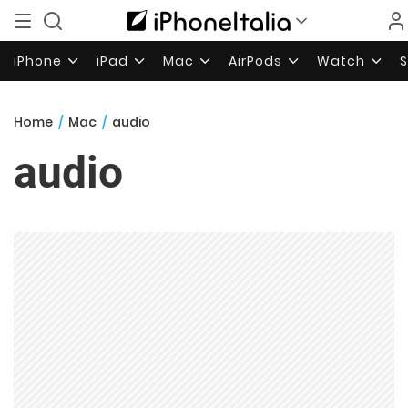
iPhone
iPad
Mac
AirPods
Watch
Home
/
Mac
/
audio
audio