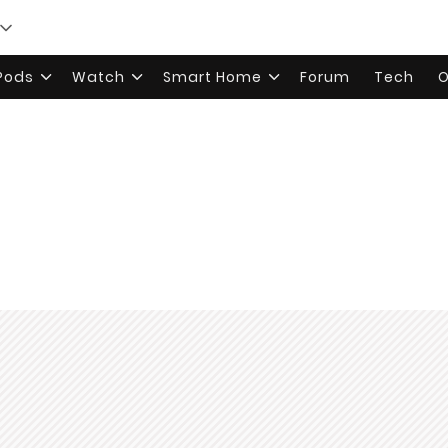
rPods
Watch
Smart Home
Forum
Tech
O