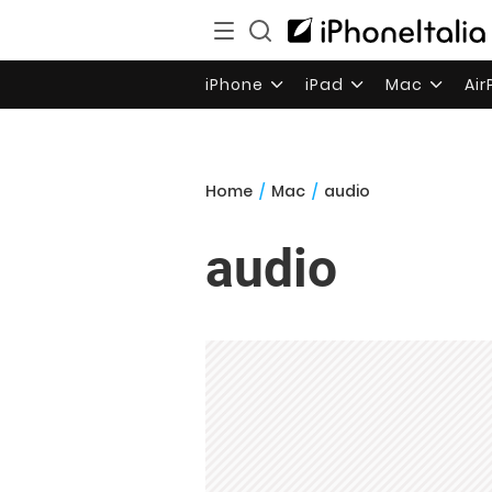
iPhone
iPad
Mac
Ai
Home
/
Mac
/
audio
audio