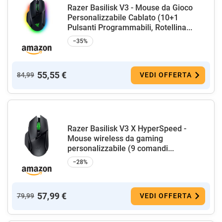
Razer Basilisk V3 - Mouse da Gioco
Personalizzabile Cablato (10+1
Pulsanti Programmabili, Rotellina...
−35%
55,55 €
84,99
VEDI OFFERTA
Razer Basilisk V3 X HyperSpeed -
Mouse wireless da gaming
personalizzabile (9 comandi...
−28%
57,99 €
79,99
VEDI OFFERTA