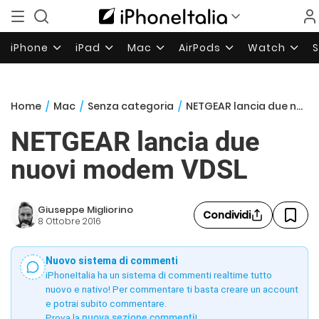
iPhone
iPad
Mac
AirPods
Watch
Home
/
Mac
/
Senza categoria
/
NETGEAR lancia due nuovi modem VDSL
NETGEAR lancia due
nuovi modem VDSL
Giuseppe Migliorino
Condividi
8 Ottobre 2016
Nuovo sistema di commenti
iPhoneItalia ha un sistema di commenti realtime tutto
nuovo e nativo! Per commentare ti basta creare un account
e potrai subito commentare.
Prova la
nuova sezione commenti
!