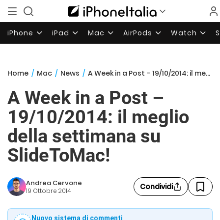
iPhone
iPad
Mac
AirPods
Watch
Home
/
Mac
/
News
/
A Week in a Post – 19/10/2014: il meglio della settimana su SlideToMac!
A Week in a Post –
19/10/2014: il meglio
della settimana su
SlideToMac!
Andrea Cervone
Condividi
19 Ottobre 2014
Nuovo sistema di commenti