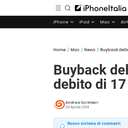
iPhone
iPad
Mac
Ai
Home
/
Mac
/
News
/
Buyback delle 
Buyback del
debito di 17 
Andrea Scrimieri
29 Aprile 2014
Nuovo sistema di commenti