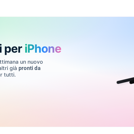
i per
iPhone
ettimana un nuovo
ltri già
pronti da
r tutti.