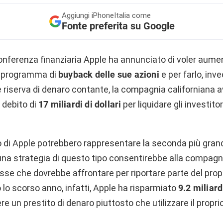
Aggiungi
iPhoneItalia come
Fonte preferita su Google
onferenza finanziaria Apple ha annunciato di voler aumen
l programma di
buyback delle sue azioni
e per farlo, inve
 riserva di denaro contante, la compagnia californiana 
 debito di
17 miliardi di dollari
per liquidare gli investitor
ito di Apple potrebbero rappresentare la seconda più gran
na strategia di questo tipo consentirebbe alla compagni
asse che dovrebbe affrontare per riportare parte del pro
lo lo scorso anno, infatti, Apple ha risparmiato
9.2 miliard
e un prestito di denaro piuttosto che utilizzare il proprio