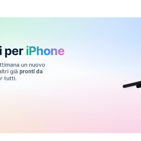
i per
iPhone
ettimana un nuovo
ltri già
pronti da
r tutti.