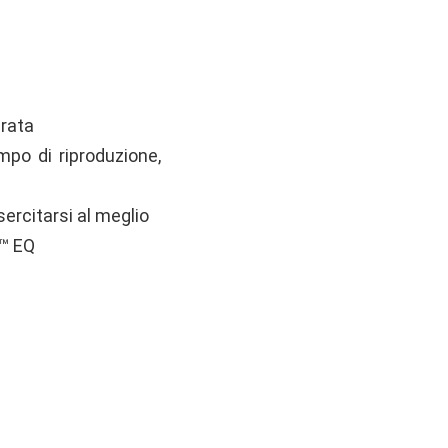
erata
mpo di riproduzione,
sercitarsi al meglio
h™ EQ