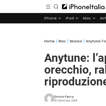
iPhone
iPad
Mac
Ai
Home
/
Mac
/
Musica
/
Anytune: l’
Anytune: l’
orecchio, ra
riproduzion
Enrico Ferro
16 Gennaio 2014