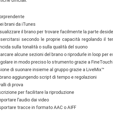
iche ufficiali:
sorprendente
ei brani da iTunes
visualizzare il brano per trovare facilmente la parte desid
 esercitarsi secondo le proprie capacità regolando il te
ncida sulla tonalità o sulla qualità del suono
marcare alcune sezioni del brano o riprodurle in loop per e
regolare in modo preciso lo strumento grazie a
FineTouc
sione di suonare insieme al gruppo grazie a
LiveMix™
 brano aggiungendo script di tempo e regolazioni
alli di prova
crizione per facilitare la riproduzione
mportare l’audio dai video
esportare tracce in formato
AAC o AIFF