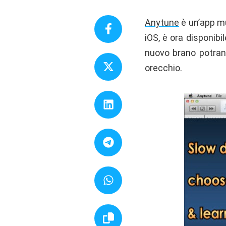
Anytune
è un’app mu
iOS, è ora disponib
nuovo brano potrann
orecchio.