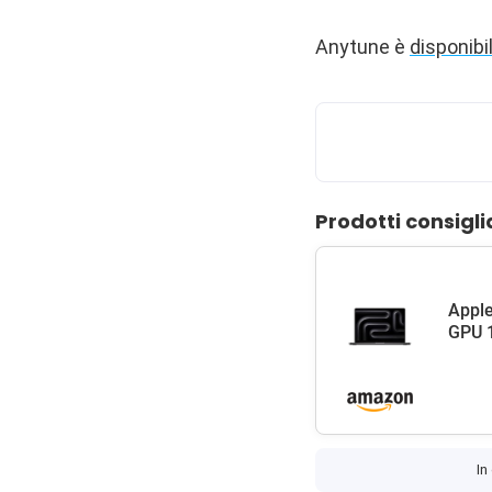
Anytune è
disponibi
Prodotti consigli
Apple
GPU 1
In