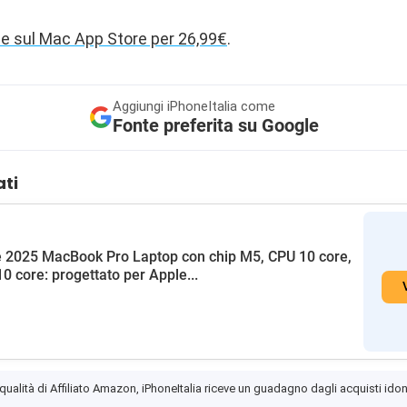
le sul Mac App Store per 26,99€
.
Aggiungi
iPhoneItalia come
Fonte preferita su Google
ati
 2025 MacBook Pro Laptop con chip M5, CPU 10 core,
0 core: progettato per Apple...
 qualità di Affiliato Amazon, iPhoneItalia riceve un guadagno dagli acquisti idon