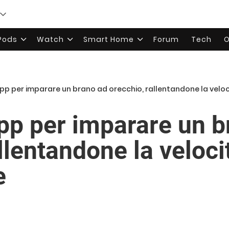
rPods
Watch
Smart Home
Forum
Tech
O
app per imparare un brano ad orecchio, rallentandone la veloc
app per imparare un b
llentandone la veloci
e