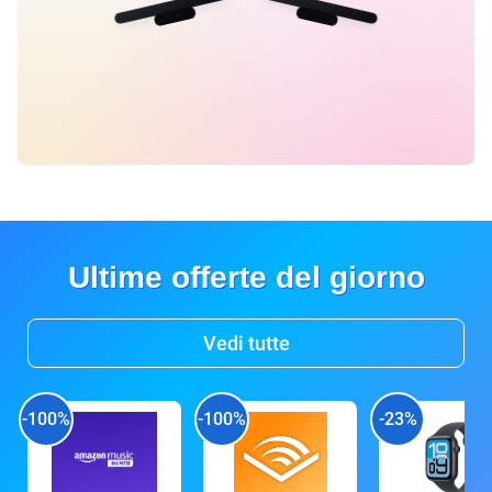
Ultime offerte del giorno
Vedi tutte
-100%
-100%
-23%