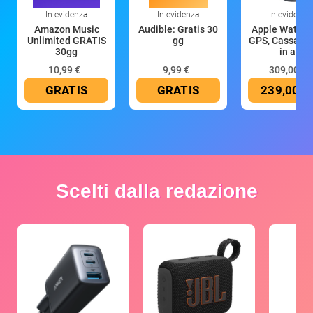
In evidenza
In evidenza
In evidenza
Amazon Music
Audible: Gratis 30
Apple Watch 
Unlimited GRATIS
gg
GPS, Cassa 4
30gg
in all
10,99 €
9,99 €
309,00 €
GRATIS
GRATIS
239,00 €
Scelti dalla redazione