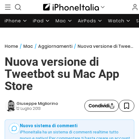
iPhone
iPad
Mac
AirPods
Watch
Home
/
Mac
/
Aggiornamenti
/
Nuova versione di Tweetbot su Mac App Store
Nuova versione di
Tweetbot su Mac App
Store
Giuseppe Migliorino
Condividi
12 Luglio 2013
Nuovo sistema di commenti
iPhoneItalia ha un sistema di commenti realtime tutto
nuovo e nativo! Per commentare ti basta creare un account