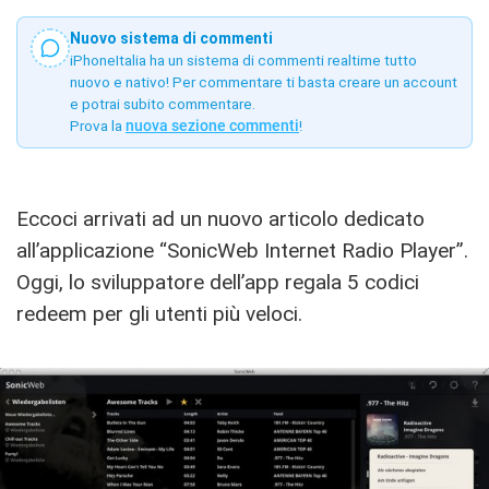
Nuovo sistema di commenti
iPhoneItalia ha un sistema di commenti realtime tutto
nuovo e nativo! Per commentare ti basta creare un account
e potrai subito commentare.
Prova la
nuova sezione commenti
!
Eccoci arrivati ad un nuovo articolo dedicato
all’applicazione “SonicWeb Internet Radio Player”.
Oggi, lo sviluppatore dell’app regala 5 codici
redeem per gli utenti più veloci.