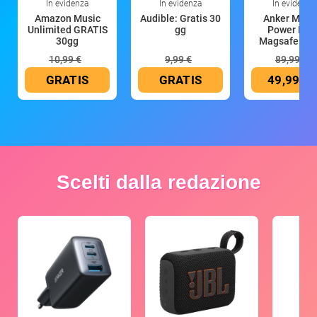
In evidenza
In evidenza
In evidenza
Amazon Music
Audible: Gratis 30
Anker Mag
Unlimited GRATIS
gg
Power Ban
30gg
Magsafe 10
mAh
10,99 €
9,99 €
89,99 €
GRATIS
GRATIS
49,99 €
Scelti dalla redazione