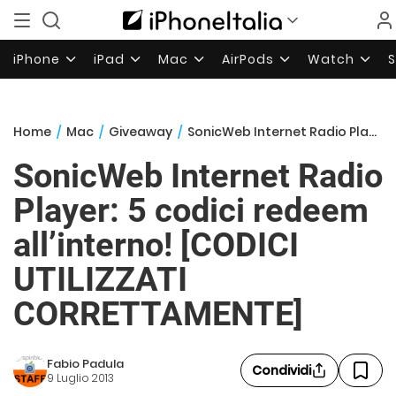
iPhone
iPad
Mac
AirPods
Watch
Home
/
Mac
/
Giveaway
/
SonicWeb Internet Radio Player: 5 codici redeem all’interno! [CODICI UTILIZZATI CORRETTAMENTE]
SonicWeb Internet Radio
Player: 5 codici redeem
all’interno! [CODICI
UTILIZZATI
CORRETTAMENTE]
Fabio Padula
Condividi
9 Luglio 2013