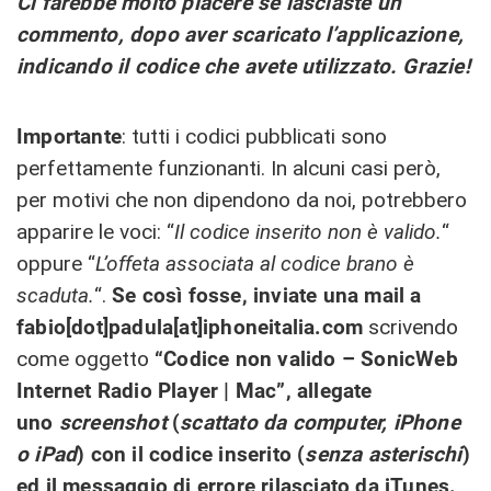
Ci farebbe molto piacere se lasciaste un
commento, dopo aver scaricato l’applicazione,
i
ndicando il codice che avete utilizzato.
Grazie!
Importante
: tutti i codici pubblicati sono
perfettamente funzionanti. In alcuni casi però,
per motivi che non dipendono da noi, potrebbero
apparire le voci: “
Il codice inserito non è valido.
“
oppure “
L’offeta associata al codice brano è
scaduta.
“.
Se così fosse, inviate una mail a
fabio[dot]padula[at]iphoneitalia.com
scrivendo
come oggetto
“Codice non valido – SonicWeb
Internet Radio Player | Mac”, allegate
uno
screenshot
(
scattato da computer, iPhone
o iPad
) con il codice inserito (
senza asterischi
)
ed il messaggio di errore rilasciato da iTunes.