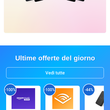
Ultime offerte del giorno
Vedi tutte
-100%
-100%
-44%