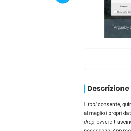
Descrizione
Il
tool
consente, quin
al meglio i propri d
drop
, ovvero trascin
necessarie. App mol