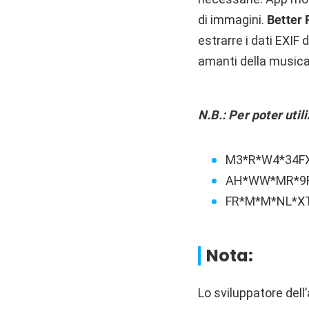
di immagini.
Better
estrarre i dati EXIF 
amanti della musica,
N.B.: Per poter util
M3*R*W4*34F
AH*WW*MR*9
FR*M*M*NL*X
Nota:
Lo sviluppatore dell