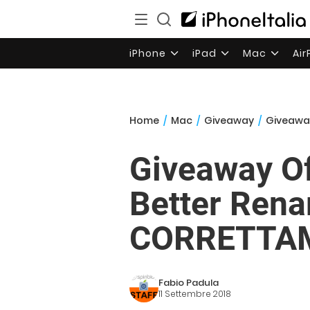
iPhone
iPad
Mac
Ai
Home
/
Mac
/
Giveaway
/
Giveaway
Giveaway Of
Better Rena
CORRETTA
Fabio Padula
11 Settembre 2018