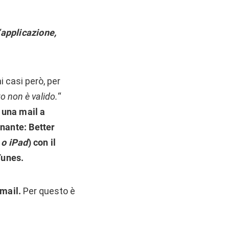
’applicazione,
i casi però, per
to non è valido.
“
e una mail a
nante: Better
 o iPad
) con il
iTunes.
 mail.
Per questo è