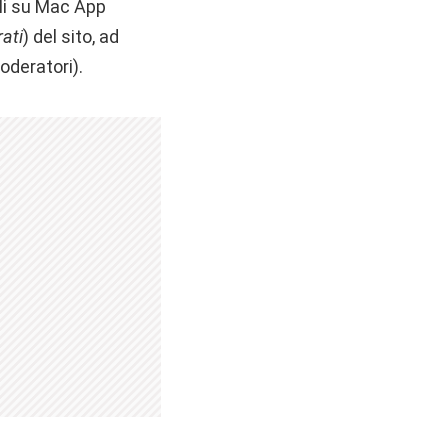
bili su Mac App
rati
) del sito, ad
oderatori).