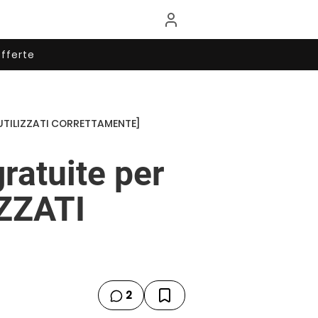
fferte
 UTILIZZATI CORRETTAMENTE]
ratuite per
IZZATI
2