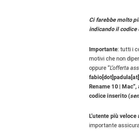
Ci farebbe molto pi
i
ndicando il codice 
Importante
: tutti i
motivi che non dipen
oppure “
L’offerta as
fabio[dot]padula[at
Rename 10 | Mac”
,
codice inserito (
sen
L’utente più veloce
importante assicurar