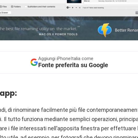
Aggiungi
iPhoneItalia come
Fonte preferita su Google
 app:
di, di rinominare facilmente più file contemporaneament
ati. Il tutto funziona mediante semplici operazioni, princi
are i file interessati nell’apposita finestra per effettuare
to utile, ad esempio, per fotografi che devono rinomina