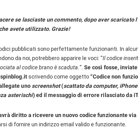
acere se lasciaste un commento, dopo aver scaricato l
che avete utilizzato.
Grazie!
 codici pubblicati sono perfettamente funzionanti. In alcun
dono da noi, potrebbero apparire le voci: “
Il codice inseri
sociata al codice brano è scaduta.
“.
Se così fosse, inviat
]spinblog.it
scrivendo come oggetto
“Codice non funzio
 allegate uno
screenshot
(
scattato da computer, iPhone
za asterischi
) ed il messaggio di errore rilasciato da 
 avrà diritto a ricevere un nuovo codice funzionante via
si di fornire un indirizzo email valido e funzionante.