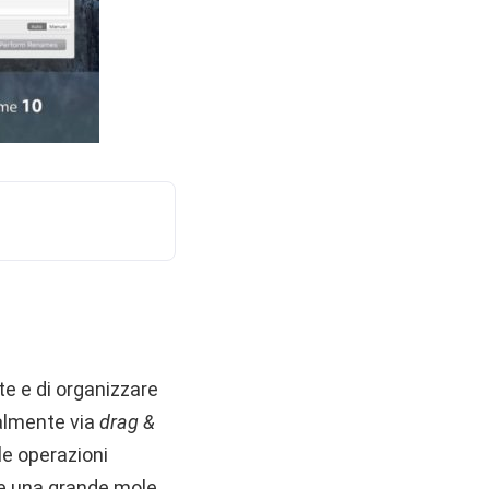
e e di organizzare
palmente via
drag &
 le operazioni
re una grande mole