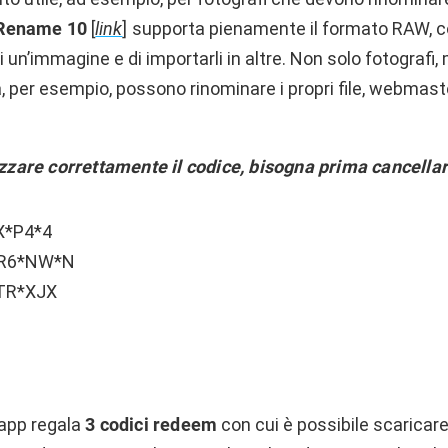
 Rename 10
[
link
]
supporta pienamente il formato RAW, c
di un’immagine e di importarli in altre. Non solo fotografi,
 per esempio, possono rinominare i propri file, webmaste
izzare correttamente il codice, bisogna prima cancellare
X*P4*4
R6*NW*N
TR*XJX
’app regala
3
codici redeem
con cui è possibile scarica