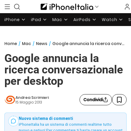
iPhone
iPad
Mac
AirPods
Watch
Home
/
Mac
/
News
/
Google annuncia la ricerca conversazionale per desktop
Google annuncia la
ricerca conversazionale
per desktop
Andrea Scrimieri
Condividi
15 Maggio 2013
Nuovo sistema di commenti
iPhoneItalia ha un sistema di commenti realtime tutto
nuovo e nativo! Per commentare ti basta creare un account