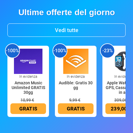
Ultime offerte del giorno
Vedi tutte
-100%
-100%
-23%
In evidenza
In evidenza
In evidenza
Amazon Music
Audible: Gratis 30
Apple Watch 
Unlimited GRATIS
gg
GPS, Cassa 4
30gg
in all
10,99 €
9,99 €
309,00 €
GRATIS
GRATIS
239,00 €