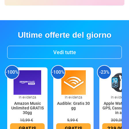
Ultime offerte del giorno
Vedi tutte
-100%
-100%
-23%
In evidenza
In evidenza
In evidenza
Amazon Music
Audible: Gratis 30
Apple Watch 
Unlimited GRATIS
gg
GPS, Cassa 4
30gg
in all
10,99 €
9,99 €
309,00 €
GRATIS
GRATIS
239,00 €