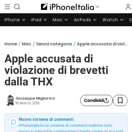
iPhone
iPad
Mac
AirPods
Watch
Home
/
Mac
/
Senza categoria
/
Apple accusata di violazione di brevetti dalla THX
Apple accusata di
violazione di brevetti
dalla THX
Giuseppe Migliorino
Condividi
16 Marzo 2013
Nuovo sistema di commenti
iPhoneItalia ha un sistema di commenti realtime tutto
nuovo e nativo! Per commentare ti basta creare un account