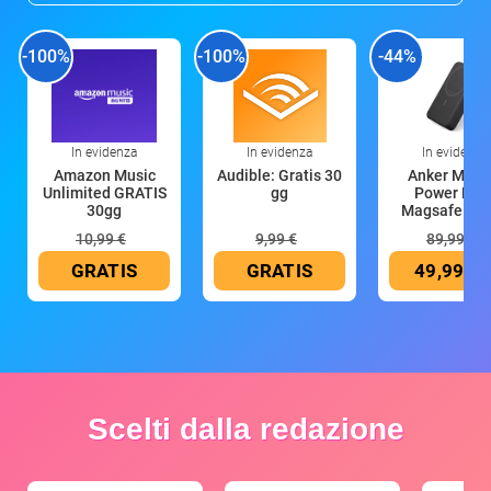
-100%
-100%
-44%
In evidenza
In evidenza
In evidenza
Amazon Music
Audible: Gratis 30
Anker Mag
Unlimited GRATIS
gg
Power Ban
30gg
Magsafe 10
mAh
10,99 €
9,99 €
89,99 €
GRATIS
GRATIS
49,99 €
Scelti dalla redazione