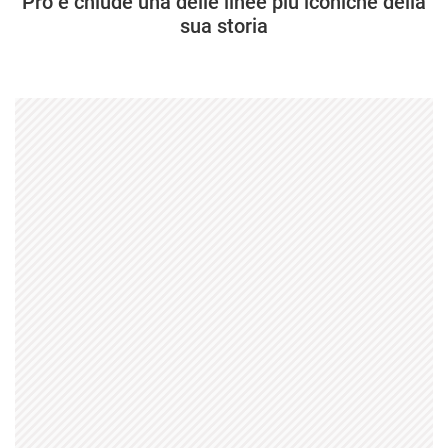
Pro e chiude una delle linee più iconiche della
sua storia