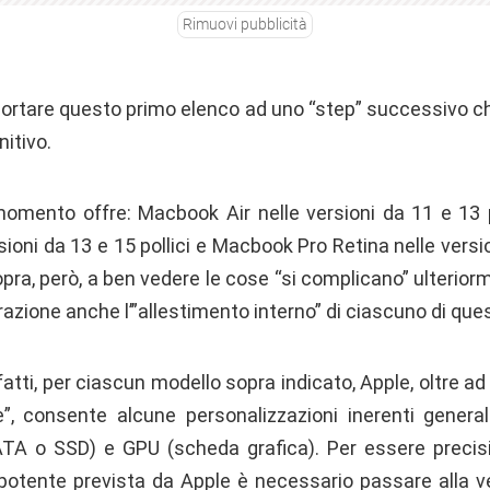
Rimuovi pubblicità
 portare questo primo elenco ad uno “step” successivo ch
itivo.
 momento offre: Macbook Air nelle versioni da 11 e 13 
sioni da 13 e 15 pollici e Macbook Pro Retina nelle version
a, però, a ben vedere le cose “si complicano” ulterior
azione anche l’”allestimento interno” di ciascuno di quest
fatti, per ciascun modello sopra indicato, Apple, oltre 
”, consente alcune personalizzazioni inerenti genera
TA o SSD) e GPU (scheda grafica). Per essere precisi,
potente prevista da Apple è necessario passare alla v