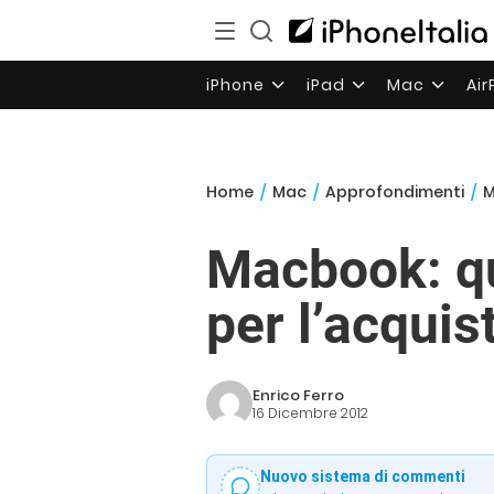
iPhone
iPad
Mac
Ai
Home
/
Mac
/
Approfondimenti
/
M
Macbook: q
per l’acquis
Enrico Ferro
16 Dicembre 2012
Nuovo sistema di commenti