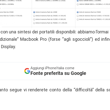
on una sintesi dei portatili disponibili: abbiamo l’orm
adizionale” Macbook Pro (forse “agli sgoccioli”) ed infine 
Display.
Aggiungi
iPhoneItalia come
Fonte preferita su Google
anto segue vi renderete conto della “difficoltà” della s