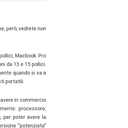
e, però, vedrete non
pollici, Macbook Pro
i da 13 e 15 pollici.
mente quando si va a
i portatili.
ad avere in commercio
lmente: processore;
 per poter avere la
ersione “potenziata”