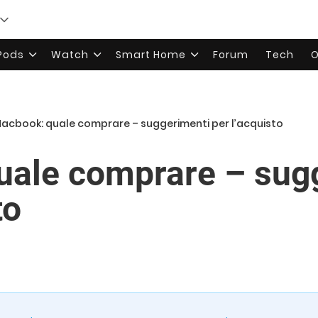
rPods
Watch
Smart Home
Forum
Tech
O
acbook: quale comprare – suggerimenti per l’acquisto
uale comprare – sug
to