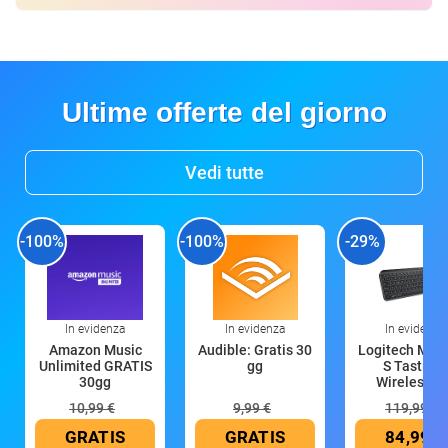
Ultime offerte del giorno
Vedi tutte
-100%
-100%
-29%
In evidenza
In evidenza
In evidenza
Amazon Music
Audible: Gratis 30
Logitech MX 
Unlimited GRATIS
gg
S Tastiera
30gg
Wireless (G
10,99 €
9,99 €
119,99 €
GRATIS
GRATIS
84,99 €