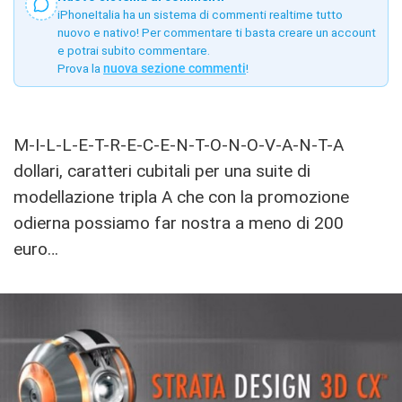
iPhoneItalia ha un sistema di commenti realtime tutto
nuovo e nativo! Per commentare ti basta creare un account
e potrai subito commentare.
Prova la
nuova sezione commenti
!
M-I-L-L-E-T-R-E-C-E-N-T-O-N-O-V-A-N-T-A
dollari, caratteri cubitali per una suite di
modellazione tripla A che con la promozione
odierna possiamo far nostra a meno di 200
euro…