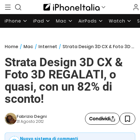
iPhone
iPad
Mac
AirPods
Watch
Home
/
Mac
/
Internet
/
Strata Design 3D CX & Foto 3D REGALATI, o quasi, con un 82% di sconto!
Strata Design 3D CX &
Foto 3D REGALATI, o
quasi, con un 82% di
sconto!
Fabrizio Degni
Condividi
31 Agosto 2012
Nuovo sistema di commenti