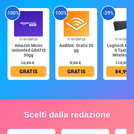
-100%
-100%
-29%
In evidenza
In evidenza
In evidenza
Amazon Music
Audible: Gratis 30
Logitech MX 
Unlimited GRATIS
gg
S Tastiera
30gg
Wireless (G
10,99 €
9,99 €
119,99 €
GRATIS
GRATIS
84,99 €
Scelti dalla redazione