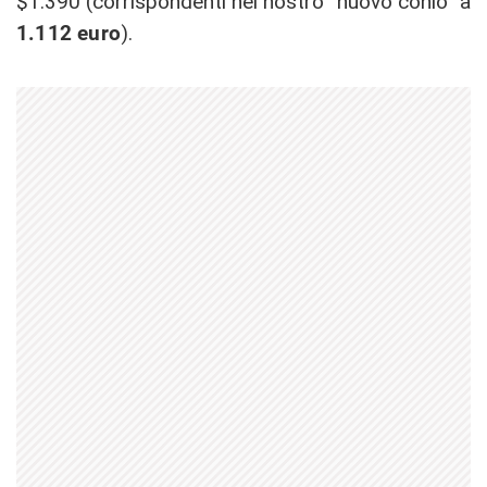
$1.390 (corrispondenti nel nostro “nuovo conio” a
1.112 euro
).