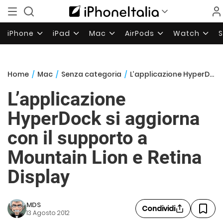
iPhone
iPad
Mac
AirPods
Watch
Home
/
Mac
/
Senza categoria
/
L’applicazione HyperDock si aggiorna con il supporto a Mountain Lion e Retina Display
L’applicazione
HyperDock si aggiorna
con il supporto a
Mountain Lion e Retina
Display
MDS
Condividi
13 Agosto 2012