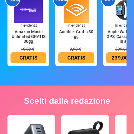
In evidenza
In evidenza
In evidenza
Amazon Music
Audible: Gratis 30
Apple Watch 
Unlimited GRATIS
gg
GPS, Cassa 4
30gg
in all
10,99 €
9,99 €
309,00 €
GRATIS
GRATIS
239,00 €
Scelti dalla redazione