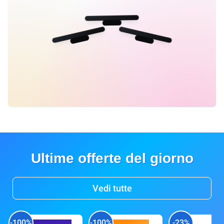
Ultime offerte del giorno
Vedi tutte
-100%
-100%
-23%