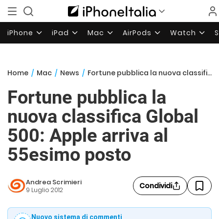
iPhone
iPad
Mac
AirPods
Watch
Home
/
Mac
/
News
/
Fortune pubblica la nuova classifica Global 500: Apple arriva al 55esimo posto
Fortune pubblica la
nuova classifica Global
500: Apple arriva al
55esimo posto
Andrea Scrimieri
Condividi
9 Luglio 2012
Nuovo sistema di commenti