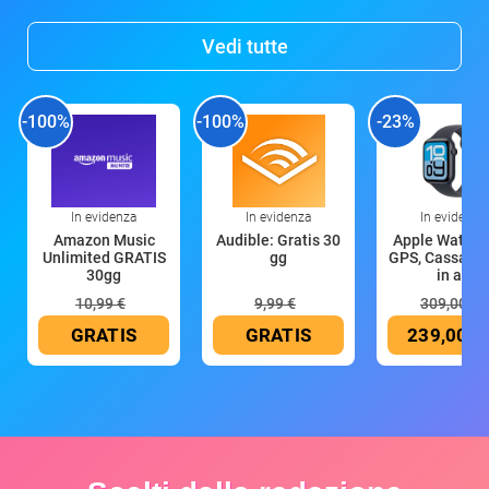
Vedi tutte
-100%
-100%
-23%
In evidenza
In evidenza
In evidenza
Amazon Music
Audible: Gratis 30
Apple Watch 
Unlimited GRATIS
gg
GPS, Cassa 4
30gg
in all
10,99 €
9,99 €
309,00 €
GRATIS
GRATIS
239,00 €