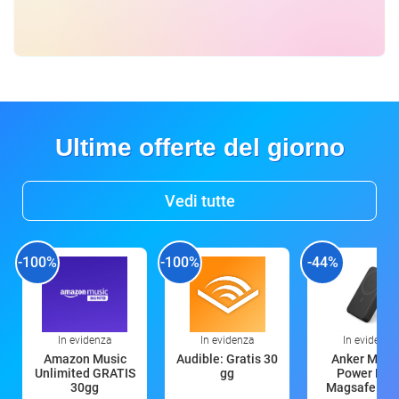
Ultime offerte del giorno
Vedi tutte
-100%
-100%
-44%
In evidenza
In evidenza
In evidenza
Amazon Music
Audible: Gratis 30
Anker Mag
Unlimited GRATIS
gg
Power Ban
30gg
Magsafe 10