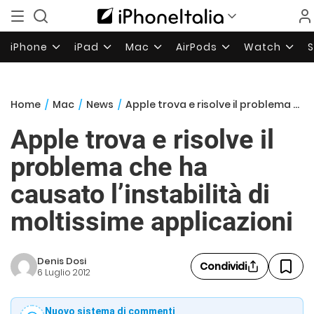
iPhone
iPad
Mac
AirPods
Watch
Home
/
Mac
/
News
/
Apple trova e risolve il problema che ha causato l’instabilità di moltissime applicazioni
Apple trova e risolve il
problema che ha
causato l’instabilità di
moltissime applicazioni
Denis Dosi
Condividi
6 Luglio 2012
Nuovo sistema di commenti