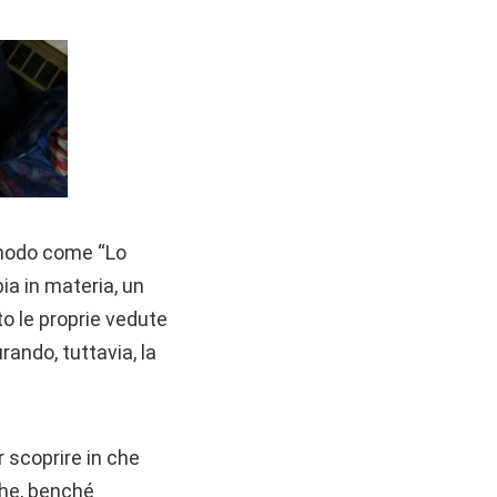
somodo come “Lo
bia in materia, un
ato le proprie vedute
ando, tuttavia, la
er scoprire in che
 che, benché