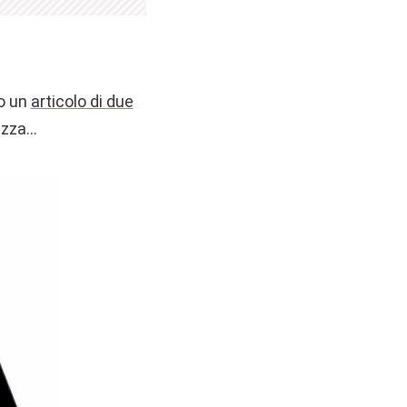
to un
articolo di due
rezza…