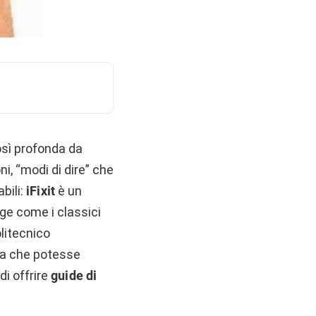
osì profonda da
i, “modi di dire” che
bili:
iFixit
è un
ge come i classici
olitecnico
sa che potesse
di offrire
guide di