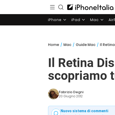
iPhone
iPad
Mac
Ai
Home
/
Mac
/
Guide Mac
/
Il Retina
Il Retina Dis
scopriamo tu
Fabrizio Degni
20 Giugno 2012
Nuovo sistema di commenti