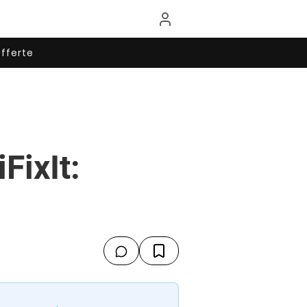
fferte
iFixIt: