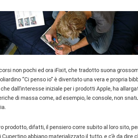
scorsi non pochi ed ora iFixit, che tradotto suona gros
 goliardino “Ci penso io” è diventato una vera e propria bib
che dall’interesse iniziale per i prodotti Apple, ha allarg
eriche di massa come, ad esempio, le console, non snatur
ia.
o prodotto, difatti, il pensiero corre subito al loro sito, p
i Cupertino abbiano materializzato il tutto, e c’è da dire