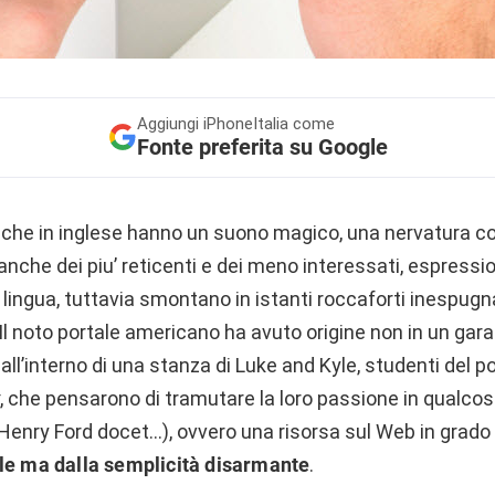
Aggiungi
iPhoneItalia come
Fonte preferita su Google
 che in inglese hanno un suono magico, una nervatura c
nche dei piu’ reticenti e dei meno interessati, espression
a lingua, tuttavia smontano in istanti roccaforti inespugna
l noto portale americano ha avuto origine non in un gara
ll’interno di una stanza di Luke and Kyle, studenti del p
, che pensarono di tramutare la loro passione in qualco
 (Henry Ford docet…), ovvero una risorsa sul Web in grado 
ale ma dalla semplicità disarmante
.