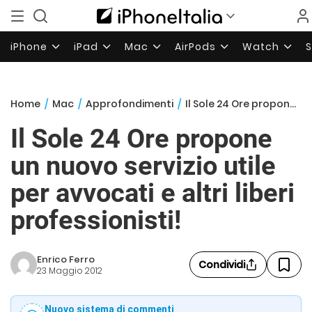
iPhone
iPad
Mac
AirPods
Watch
Home
/
Mac
/
Approfondimenti
/
Il Sole 24 Ore propone un nuovo servizio utile per avvocati e altri liberi professionisti!
Il Sole 24 Ore propone
un nuovo servizio utile
per avvocati e altri liberi
professionisti!
Enrico Ferro
Condividi
23 Maggio 2012
Nuovo sistema di commenti