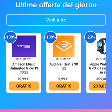
Ultime offerte del giorno
Vedi tutte
-100%
-100%
-23%
In evidenza
In evidenza
In evidenza
Amazon Music
Audible: Gratis 30
Apple Watch 
Unlimited GRATIS
gg
GPS, Cassa 4
30gg
in all
10,99 €
9,99 €
309,00 €
GRATIS
GRATIS
239,00 €