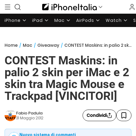
iPhone
iPad
Mac
AirPods
Watch
Home
/
Mac
/
Giveaway
/
CONTEST Maskins: in palio 2 skin per iMac e 2 skin tra Magic Mouse e Trackpad [VINCITORI]
CONTEST Maskins: in
palio 2 skin per iMac e 2
skin tra Magic Mouse e
Trackpad [VINCITORI]
Fabio Padula
Condividi
31 Maggio 2012
Nuovo sistema di commenti