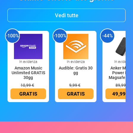
Vedi tutte
-100%
-100%
-44%
In evidenza
In evidenza
In evidenza
Amazon Music
Audible: Gratis 30
Anker Mag
Unlimited GRATIS
gg
Power Ban
30gg
Magsafe 10
mAh
10,99 €
9,99 €
89,99 €
GRATIS
GRATIS
49,99 €