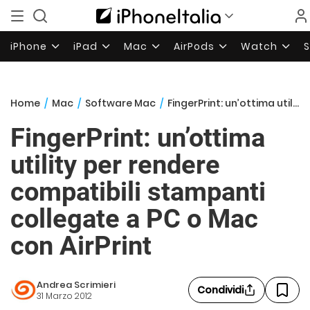
iPhone
iPad
Mac
AirPods
Watch
Home
/
Mac
/
Software Mac
/
FingerPrint: un’ottima utility per rendere compatibili stampanti collegate a PC o Mac con AirPrint
FingerPrint: un’ottima
utility per rendere
compatibili stampanti
collegate a PC o Mac
con AirPrint
Andrea Scrimieri
Condividi
31 Marzo 2012