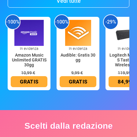
Vedi tutte
-100%
-100%
-29%
In evidenza
In evidenza
In evidenza
Amazon Music
Audible: Gratis 30
Logitech MX 
Unlimited GRATIS
gg
S Tastiera
30gg
Wireless (G
10,99 €
9,99 €
119,99 €
GRATIS
GRATIS
84,99 €
Scelti dalla redazione