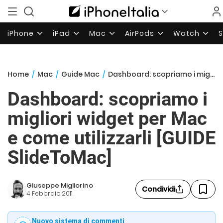
iPhone
iPad
Mac
AirPods
Watch
Home
/
Mac
/
Guide Mac
/
Dashboard: scopriamo i migliori widget per Mac e come utilizzarli [GUIDE SlideToMac]
Dashboard: scopriamo i
migliori widget per Mac
e come utilizzarli [GUIDE
SlideToMac]
Giuseppe Migliorino
Condividi
4 Febbraio 2011
Nuovo sistema di commenti