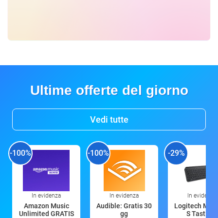
Ultime offerte del giorno
Vedi tutte
-100%
-100%
-29%
In evidenza
In evidenza
In evidenza
Amazon Music
Audible: Gratis 30
Logitech MX 
Unlimited GRATIS
gg
S Tastiera