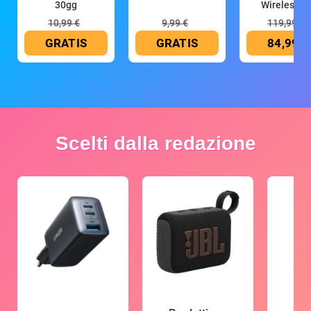
30gg
Wireless (G
10,99 €
9,99 €
119,99 €
GRATIS
GRATIS
84,99 €
Scelti dalla redazione