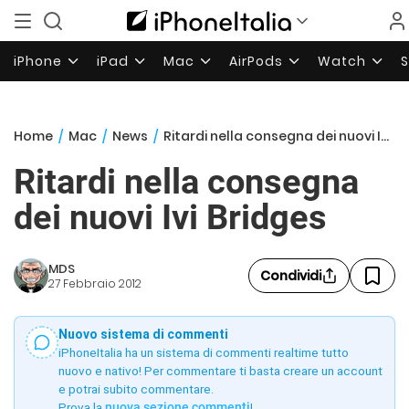
iPhone
iPad
Mac
AirPods
Watch
Home
/
Mac
/
News
/
Ritardi nella consegna dei nuovi Ivi Bridges
Ritardi nella consegna
dei nuovi Ivi Bridges
MDS
Condividi
27 Febbraio 2012
Nuovo sistema di commenti
iPhoneItalia ha un sistema di commenti realtime tutto
nuovo e nativo! Per commentare ti basta creare un account
e potrai subito commentare.
Prova la
nuova sezione commenti
!