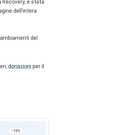
a Recovery, è stata
gine dell’intera
i cambiamenti del
eri,
donazioni
per il
−12%