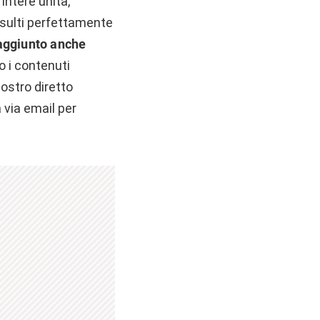
 intere unità,
risulti perfettamente
aggiunto anche
o i contenuti
ostro diretto
a via email per