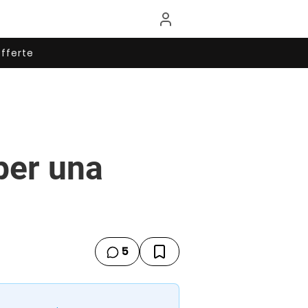
fferte
per una
5