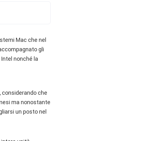
istemi Mac che nel
a accompagnato gli
 Intel nonché la
, considerando che
ei mesi ma nonostante
iarsi un posto nel