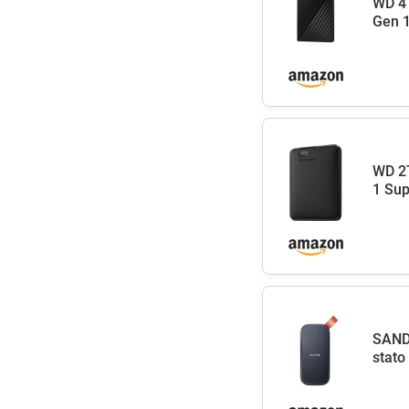
WD 4T
Gen 1
WD 2T
1 Sup
SANDI
stato