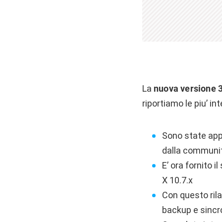
La
nuova versione 3
riportiamo le piu’ 
Sono state app
dalla communi
E’ ora fornito i
X 10.7.x
Con questo ril
backup e sincr