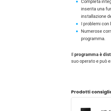
Completa integr
inserita una fu
installazione d
I problemi con l
Numerose correz
programma.
Il
programma è dist
suo operato e può 
Prodotti consigli