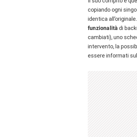
Il suo compito è que
copiando ogni singol
identica all’original
funzionalità
di backu
cambiati), uno sched
intervento, la possib
essere informati sul