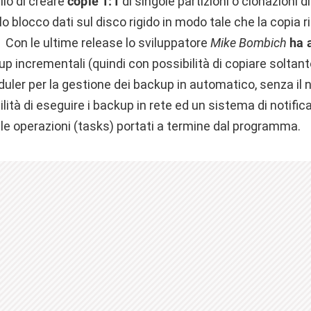
llo di creare
copie 1:1
di singole partizioni o clonazioni di
o blocco dati sul disco rigido in modo tale che la copia 
e. Con le ultime release lo sviluppatore
Mike Bombich
ha 
p incrementali (quindi con possibilità di copiare soltant
uler per la gestione dei backup in automatico, senza il n
ilità di eseguire i backup in rete ed un sistema di notific
le operazioni (tasks) portati a termine dal programma.