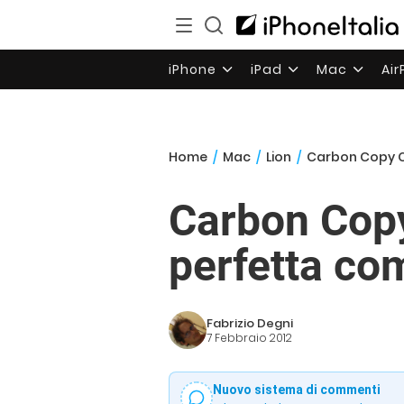
iPhone
iPad
Mac
Ai
Home
/
Mac
/
Lion
/
Carbon Copy Cl
Carbon Copy
perfetta com
Fabrizio Degni
7 Febbraio 2012
Nuovo sistema di commenti