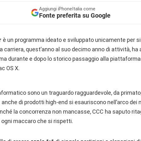
Aggiungi
iPhoneItalia come
Fonte preferita su Google
r
è un programma ideato e sviluppato unicamente per s
a carriera, quest’anno al suo decimo anno di attività, h
ima durante e dopo lo storico passaggio alla piattaforma
ac OS X.
nformatico sono un traguardo ragguardevole, da primato
 vita anche di prodotti high-end si esauriscono nell’arco d
enché la concorrenza non mancasse, CCC ha saputo ritagl
i ogni maccaro che si rispetti.