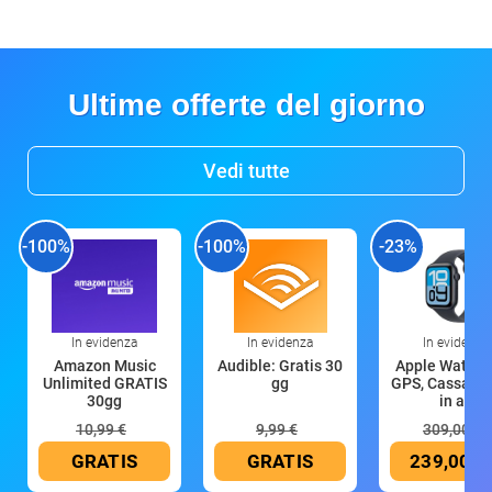
Ultime offerte del giorno
Vedi tutte
-100%
-100%
-23%
In evidenza
In evidenza
In evidenza
Amazon Music
Audible: Gratis 30
Apple Watch 
Unlimited GRATIS
gg
GPS, Cassa 4
30gg
in all
10,99 €
9,99 €
309,00 €
GRATIS
GRATIS
239,00 €