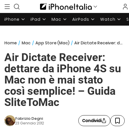
iPhone
iPad
Mac
AirPods
Watch
Home
/
Mac
/
App Store (Mac)
/
Air Dictate Receiver: dettare da iPhone 4S su Mac non è mai stato così semplice! – Guida SliteToMac
Air Dictate Receiver:
dettare da iPhone 4S su
Mac non è mai stato
così semplice! – Guida
SliteToMac
Fabrizio Degni
Condividi
23 Gennaio 2012