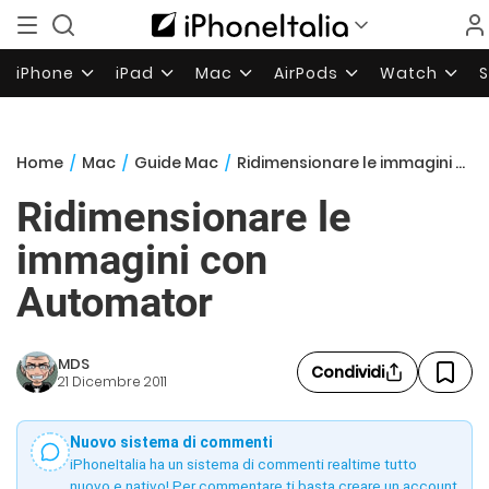
iPhone
iPad
Mac
AirPods
Watch
Home
/
Mac
/
Guide Mac
/
Ridimensionare le immagini con Automator
Ridimensionare le
immagini con
Automator
MDS
Condividi
21 Dicembre 2011
Nuovo sistema di commenti
iPhoneItalia ha un sistema di commenti realtime tutto
nuovo e nativo! Per commentare ti basta creare un account