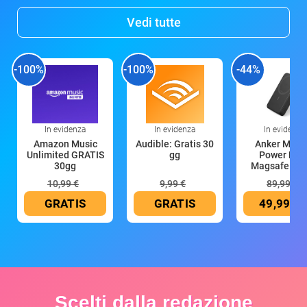
Vedi tutte
-100%
-100%
-44%
In evidenza
In evidenza
In evidenza
Amazon Music
Audible: Gratis 30
Anker Mag
Unlimited GRATIS
gg
Power Ban
30gg
Magsafe 10
mAh
10,99 €
9,99 €
89,99 €
GRATIS
GRATIS
49,99 €
Scelti dalla redazione