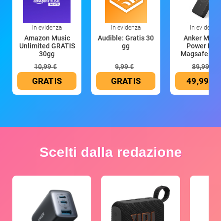
In evidenza
In evidenza
In evidenza
Amazon Music
Audible: Gratis 30
Anker Mag
Unlimited GRATIS
gg
Power Ban
30gg
Magsafe 10
mAh
10,99 €
9,99 €
89,99 €
GRATIS
GRATIS
49,99 €
Scelti dalla redazione