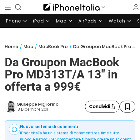
iPhone
iPad
Mac
AirPods
Watch
Home
/
Mac
/
MacBook Pro
/
Da Groupon MacBook Pro MD313T/A 13″ in offerta a 999€
Da Groupon MacBook
Pro MD313T/A 13″ in
offerta a 999€
Giuseppe Migliorino
Condividi
18 Dicembre 2011
Nuovo sistema di commenti
iPhoneItalia ha un sistema di commenti realtime tutto
nuovo e nativo! Per commentare ti basta creare un account