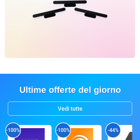
Ultime offerte del giorno
Vedi tutte
-100%
-100%
-44%