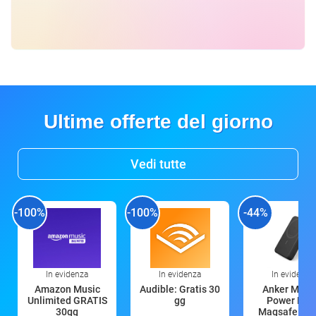
Ultime offerte del giorno
Vedi tutte
-100%
-100%
-44%
In evidenza
In evidenza
In evidenza
Amazon Music
Audible: Gratis 30
Anker Mag
Unlimited GRATIS
gg
Power Ban
30gg
Magsafe 10