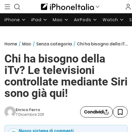
iPhone
iPad
Mac
AirPods
Watch
Home
/
Mac
/
Senza categoria
/
Chi ha bisogno della iTv? Le televisioni controllate mediante Siri sono già qui!
Chi ha bisogno della
iTv? Le televisioni
controllate mediante Siri
sono già qui!
Enrico Ferro
Condividi
7 Dicembre 2011
Nuovo sistema di commenti