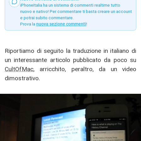
iPhoneItalia ha un sistema di commenti realtime tutto
nuovo e nativo! Per commentare ti basta creare un account
e potrai subito commentare.
Prova la
nuova sezione commenti
!
Riportiamo di seguito la traduzione in italiano di
un interessante articolo pubblicato da poco su
CultOfMac
, arricchito, peraltro, da un video
dimostrativo.