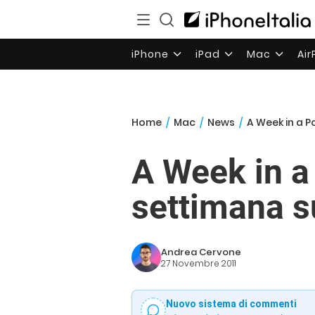
iPhone
iPad
Mac
Ai
Home
/
Mac
/
News
/
A Week in a P
A Week in a
settimana 
Andrea Cervone
27 Novembre 2011
Nuovo sistema di commenti