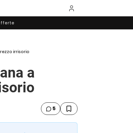
fferte
ezzo irrisorio
mana a
isorio
5