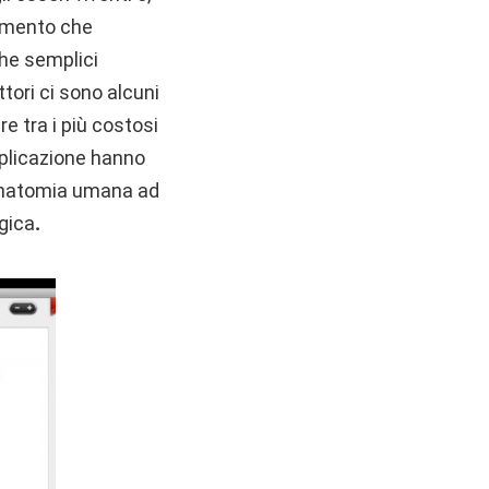
gomento che
che semplici
tori ci sono alcuni
e tra i più costosi
pplicazione hanno
 anatomia umana ad
gica
.