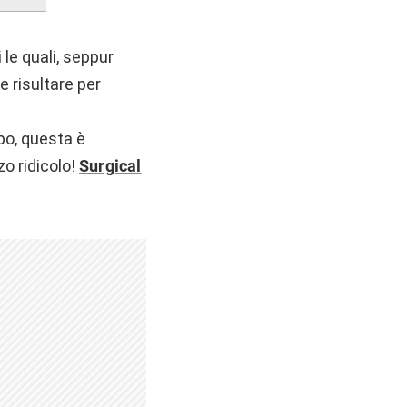
 le quali, seppur
e risultare per
po, questa è
o ridicolo!
Surgical