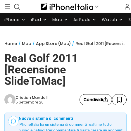
iPhone
iPad
Mac
AirPods
Watch
Home
/
Mac
/
App Store (Mac)
/
Real Golf 2011 [Recensione SlideToMac]
Real Golf 2011
[Recensione
SlideToMac]
Cristian Mandelli
Condividi
5 Settembre 2011
Nuovo sistema di commenti
iPhoneItalia ha un sistema di commenti realtime tutto
nuovo e nativo! Per commentare ti basta creare un account