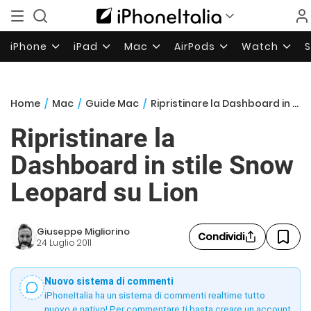
iPhone
iPad
Mac
AirPods
Watch
Home
/
Mac
/
Guide Mac
/
Ripristinare la Dashboard in stile Snow Leopard su Lion
Ripristinare la
Dashboard in stile Snow
Leopard su Lion
Giuseppe Migliorino
Condividi
24 Luglio 2011
Nuovo sistema di commenti
iPhoneItalia ha un sistema di commenti realtime tutto
nuovo e nativo! Per commentare ti basta creare un account