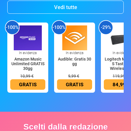
Vedi tutte
-100%
-100%
-29%
In evidenza
In evidenza
In evidenza
Amazon Music
Audible: Gratis 30
Logitech MX 
Unlimited GRATIS
gg
S Tastiera
30gg
Wireless (G
10,99 €
9,99 €
119,99 €
GRATIS
GRATIS
84,99 €
Scelti dalla redazione