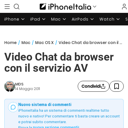
iPhone
iPad
Mac
AirPods
Watch
Home
/
Mac
/
Mac OS X
/
Video Chat da browser con il servizio AV
Video Chat da browser
con il servizio AV
MDS
Condividi
14 Maggio 2011
Nuovo sistema di commenti
iPhoneItalia ha un sistema di commenti realtime tutto
nuovo e nativo! Per commentare ti basta creare un account
e potrai subito commentare.
Prova la
nuova sezione commenti
!