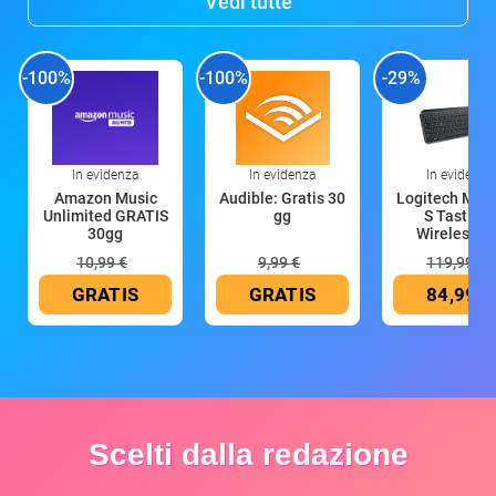
Vedi tutte
-100%
-100%
-29%
In evidenza
In evidenza
In evidenza
Amazon Music
Audible: Gratis 30
Logitech MX 
Unlimited GRATIS
gg
S Tastiera
30gg
Wireless (G
10,99 €
9,99 €
119,99 €
GRATIS
GRATIS
84,99 €
Scelti dalla redazione