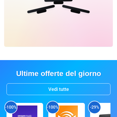
Ultime offerte del giorno
Vedi tutte
-100%
-100%
-29%