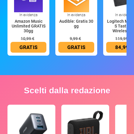
In evidenza
In evidenza
In evidenza
Amazon Music
Audible: Gratis 30
Logitech MX 
Unlimited GRATIS
gg
S Tastiera
30gg
Wireless (G
10,99 €
9,99 €
119,99 €
GRATIS
GRATIS
84,99 €
Scelti dalla redazione