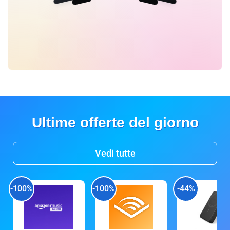
Ultime offerte del giorno
Vedi tutte
-100%
-100%
-44%