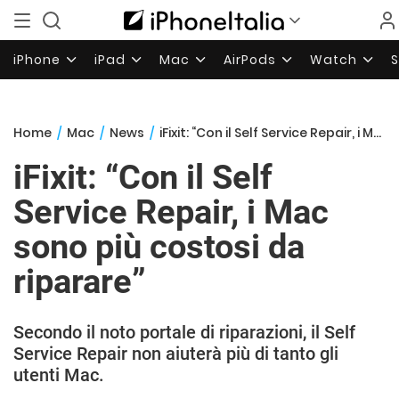
iPhone
iPad
Mac
AirPods
Watch
Home
/
Mac
/
News
/
iFixit: “Con il Self Service Repair, i Mac sono più costosi da riparare”
iFixit: “Con il Self
Service Repair, i Mac
sono più costosi da
riparare”
Secondo il noto portale di riparazioni, il Self
Service Repair non aiuterà più di tanto gli
utenti Mac.