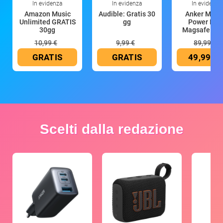
In evidenza
In evidenza
In evidenza
Amazon Music
Audible: Gratis 30
Anker Mag
Unlimited GRATIS
gg
Power Ban
30gg
Magsafe 10
mAh
10,99 €
9,99 €
89,99 €
GRATIS
GRATIS
49,99 €
Scelti dalla redazione