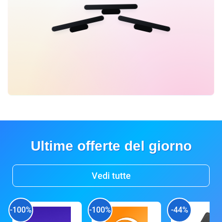
Ultime offerte del giorno
Vedi tutte
-100%
-100%
-44%