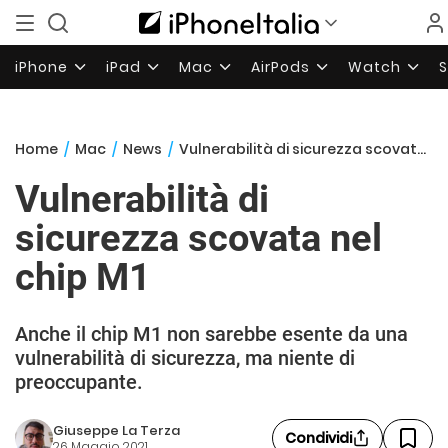
iPhone
iPad
Mac
AirPods
Watch
Home
/
Mac
/
News
/
Vulnerabilità di sicurezza scovata nel chip M1
Vulnerabilità di
sicurezza scovata nel
chip M1
Anche il chip M1 non sarebbe esente da una
vulnerabilità di sicurezza, ma niente di
preoccupante.
Giuseppe La Terza
Condividi
26 Maggio 2021