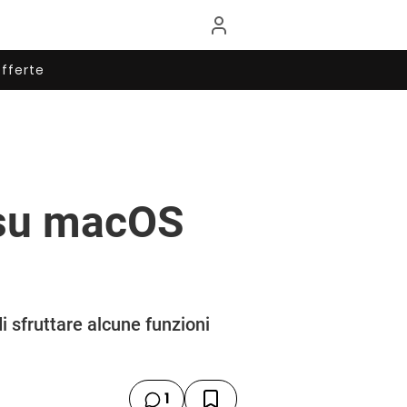
fferte
 su macOS
 sfruttare alcune funzioni
1