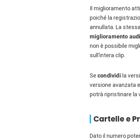
Il miglioramento atti
poiché la registrazi
annullata. La stess
miglioramento aud
non è possibile migl
sull’intera clip.
Se
condividi
la versi
versione avanzata e n
potrà ripristinare la
Cartelle e Pr
Dato il numero pote