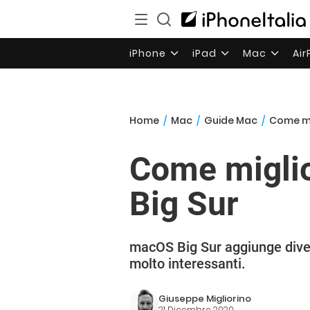
iPhone
iPad
Mac
Ai
Home
/
Mac
/
Guide Mac
/
Come mi
Come migli
Big Sur
macOS Big Sur aggiunge diver
molto interessanti.
Giuseppe Migliorino
21 Dicembre 2020