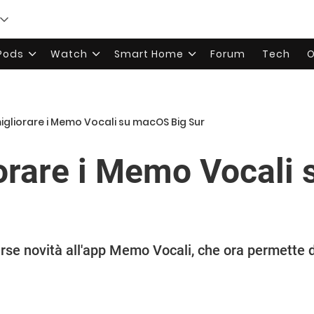
rPods
Watch
Smart Home
Forum
Tech
O
gliorare i Memo Vocali su macOS Big Sur
orare i Memo Vocali
se novità all'app Memo Vocali, che ora permette di